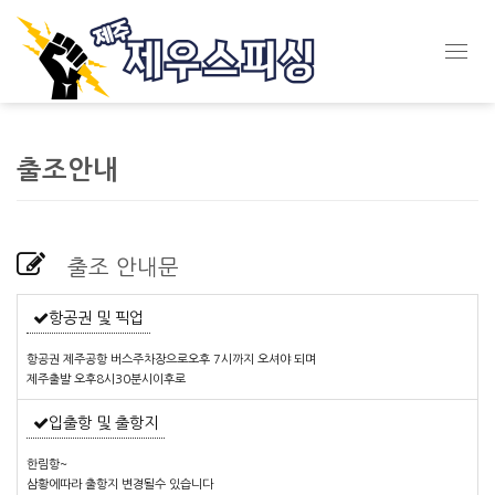
Toggl
navig
출조안내
출조 안내문
항공권 및 픽업
항공권 제주공항 버스주차장으로오후 7시까지 오셔야 되며
제주출발 오후8시30분시이후로
입출항 및 출항지
한림항~
삼황에따라 출항지 변경될수 있습니다